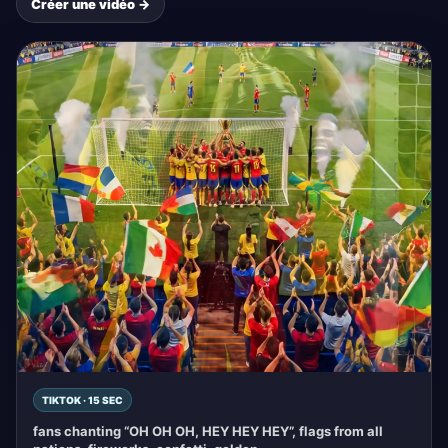
Créer une vidéo →
TIKTOK · 15 SEC
fans chanting “OH OH OH, HEY HEY HEY”, flags from all